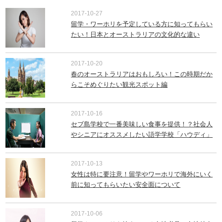
2017-10-27
留学・ワーホリを予定している方に知ってもらい
たい！日本とオーストラリアの文化的な違い
2017-10-20
春のオーストラリアはおもしろい！この時期だか
らこそめぐりたい観光スポット編
2017-10-16
セブ島学校で一番美味しい食事を提供！？社会人
やシニアにオススメしたい語学学校「ハウディ」
2017-10-13
女性は特に要注意！留学やワーホリで海外にいく
前に知ってもらいたい安全面について
2017-10-06