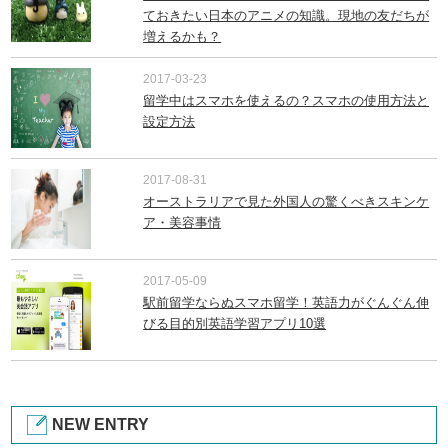
ておきたい日本のアニメの知識。現地の友だちが
増えるかも？
2017-03-23
留学中はスマホを使えるの？スマホの使用方法と
設定方法
2017-08-31
オーストラリアで見た外国人の驚くべきスキンケ
ア・美容事情
2017-05-09
駅前留学ならぬスマホ留学！英語力がぐんぐん伸
びる目的別英語学習アプリ10選
NEW ENTRY