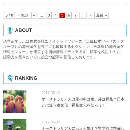
5 / 8
« 先頭
«
...
3
4
5
6
7
...
»
最後 »
ABOUT
語学留学ラボは株式会社ユナイテッドツアーズ（近畿日本ツーリストグ
ループ）の海外留学を専門にお取扱するセクション「ACOSTA海外留学
情報センター」が運営する留学情報メディアです。留学を検討中の方、
語学力を磨きたい方に役立つ記事を配信しております。
RANKING
2017-05-12
オーストラリア人は家の中は靴、外は裸足？日本
とは違う靴文化・裸足文化を知ろう！
2017-05-22
オーストラリア人にも大人気！？留学前に準備し