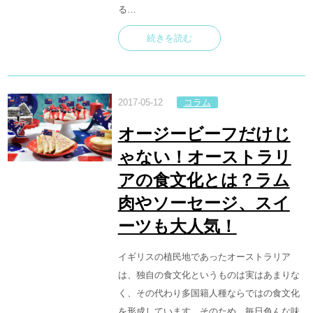
る…
続きを読む
2017-05-12
コラム
オージービーフだけじ
ゃない！オーストラリ
アの食文化とは？ラム
肉やソーセージ、スイ
ーツも大人気！
イギリスの植民地であったオーストラリア
は、独自の食文化というものは実はあまりな
く、その代わり多国籍人種ならではの食文化
を形成しています。そのため、毎日色んな味