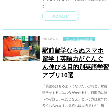
が…
続きを読む
2017-05-09
コラム
英会話学習
駅前留学ならぬスマホ
留学！英語力がぐんぐ
ん伸びる目的別英語学習
アプリ10選
「英語を話せるようになりたいけれど、駅前
留学をするにはお金がかかるし、時間的に通
うのが難しいんだよなぁ」という方は意外に
多くおられます。気持ちは大切ですが、思