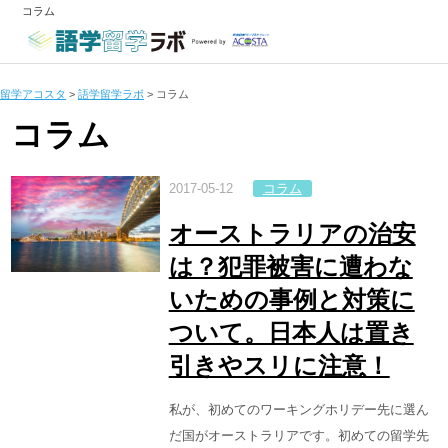
コラム
留学アコスタ
>
語学留学ラボ
>
コラム
コラム
2017-05-12
コラム
オーストラリアの治安
は？犯罪被害に遭わな
いための事例と対策に
ついて。日本人は置き
引きやスリに注意！
私が、初めてのワーキングホリデー先に選ん
だ国がオーストラリアです。初めての留学先