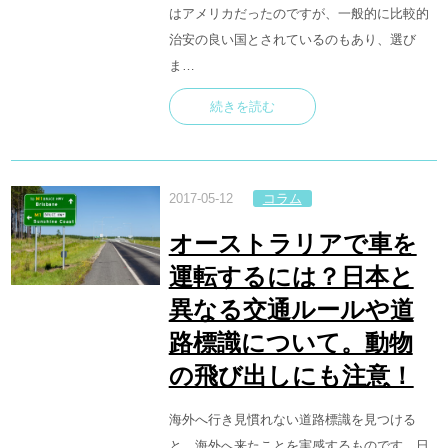
はアメリカだったのですが、一般的に比較的
治安の良い国とされているのもあり、選び
ま…
続きを読む
2017-05-12
コラム
オーストラリアで車を
運転するには？日本と
異なる交通ルールや道
路標識について。動物
の飛び出しにも注意！
海外へ行き見慣れない道路標識を見つける
と、海外へ来たことを実感するものです。日