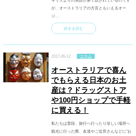
ギリスよりの英語が多く話されているのです
が、オーストラリアの方言ともいえるオー
ジ…
続きを読む
2017-05-12
コラム
オーストラリアで喜ん
でもらえる日本のお土
産は？ドラッグストア
や100円ショップで手軽
に買える！
私たちは普段、旅行へ行ったり珍しい場所へ
観光に行った際、友達やご近所さんなどに“お