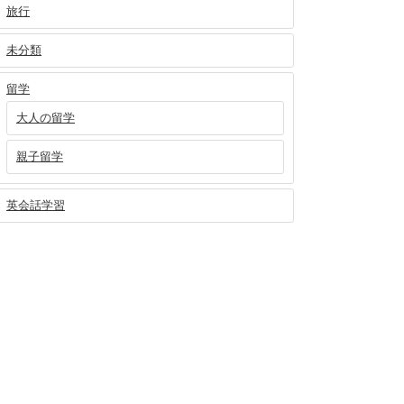
旅行
未分類
留学
大人の留学
親子留学
英会話学習