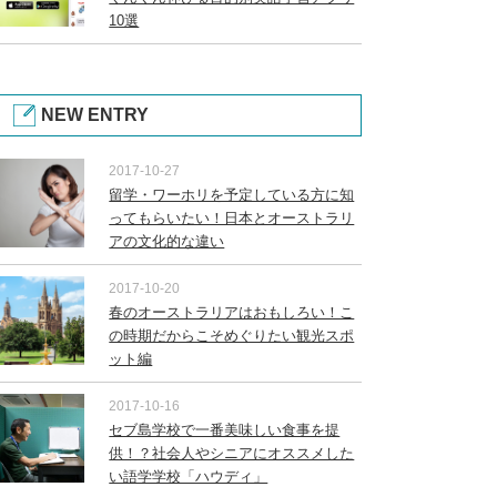
10選
NEW ENTRY
2017-10-27
留学・ワーホリを予定している方に知
ってもらいたい！日本とオーストラリ
アの文化的な違い
2017-10-20
春のオーストラリアはおもしろい！こ
の時期だからこそめぐりたい観光スポ
ット編
2017-10-16
セブ島学校で一番美味しい食事を提
供！？社会人やシニアにオススメした
い語学学校「ハウディ」