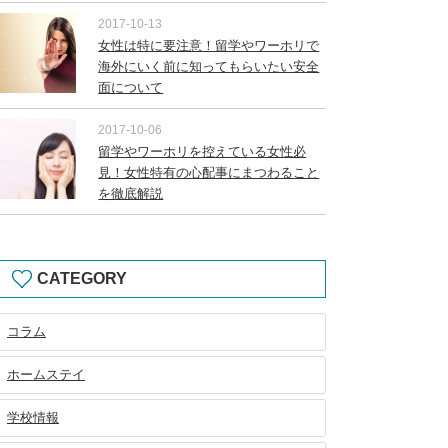
2017-10-13
女性は特に要注意！留学やワーホリで
海外にいく前に知ってもらいたい安全
面について
2017-10-06
留学やワーホリを控えている女性必
見！女性特有の心配事にまつわること
を徹底解説
CATEGORY
コラム
ホームステイ
学校情報