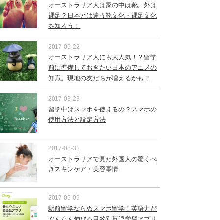
オーストラリア人は家の中は靴、外は
裸足？日本とは違う靴文化・裸足文化
を知ろう！
2017-05-22
オーストラリア人にも大人気！？留学
前に準備しておきたい日本のアニメの
知識。現地の友だちが増えるかも？
2017-03-23
留学中はスマホを使えるの？スマホの
使用方法と設定方法
2017-08-31
オーストラリアで見た外国人の驚くべ
きスキンケア・美容事情
2017-05-09
駅前留学ならぬスマホ留学！英語力が
ぐんぐん伸びる目的別英語学習アプリ